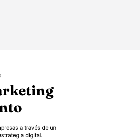
D
arketing
ento
presas a través de un
trategia digital.