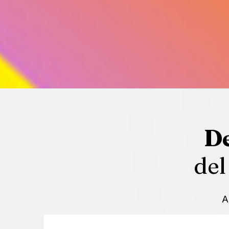
De
del
A