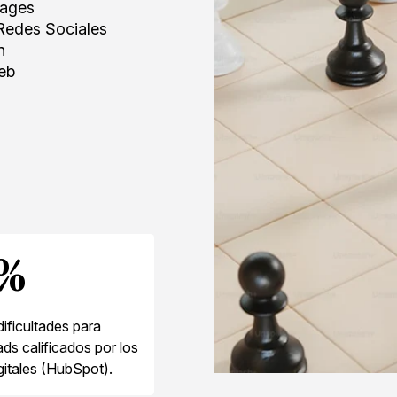
pages
 Redes Sociales
n
eb
%
dificultades para
ads calificados por los
gitales (HubSpot).