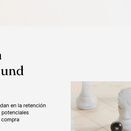
a
ound
dan en la retención
s potenciales
e compra