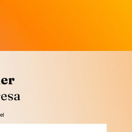
der
resa
el